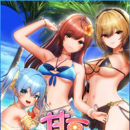
ILLGAMES？
お問い合わせ
ダウンロード
製品情報
サポート
求人情報
Ｘ
【フォーム使用の諸注意】
【対応内容について】
製品への感想、要望の送信