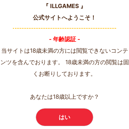
して
」をご確認下さい。
『 ILLGAMES 』
「@icloud.com」等の初期設定でPCからのメールを受け付け
公式サイトへようこそ！
ていないアドレスには返信ができません。
※フォームを使用すると内容の写しが自動返信メールで送ら
れます。こちらが届かない場合は違うメールアドレスをご利
- 年齢認証 -
用下さい。
製品の「決済」「ダウンロード」「解凍」「オンライン認
当サイトは18歳未満の方には閲覧できないコンテ
証」に関しては販売サイト管轄のため弊社からは対応するこ
ンツを含んでおります。
18歳未満の方の閲覧は固
とができません。
大変お手数ではございますが販売サイトへ
お問い合わせ下さい。
くお断りしております。
あなたは18歳以上ですか？
はい
【フォーム使用の諸注意】を読み、必要事項を選択・記入し
てから送信ボタンを押して下さい。