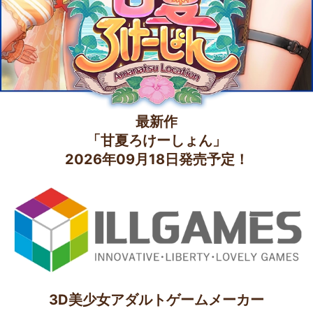
製品のサポート
各種お問い合わせ
※「感想、要望」についてはスタッフが目を通させて頂きますが基本的に返
信を出しません。予めご了承下さい。
【お問い合わせ・サポートについて】
最新作
頂いたお問い合わせには ３営業日 (土・日・祝日を除いた3
「甘夏ろけーしょん」
日) 以内に返信するよう努めてまいります。
2026年09月18日発売予定！
お問い合わせの内容によっては返信できない場合やお時間を
要する場合があります。予めご了承下さい。
製品の無断使用等、著作権違反の通報や報告に関しまして
は、返信や早急に対応が出来ない場合があります。
製品の内容に関するご質問にはお答えしかねる場合がありま
す。予めご了承下さい。
更新・発表等のスケジュールや情報に関してはホームページ
で公開していない場合はお答えできません。
3D美少女アダルトゲームメーカー
素材の引用や著作権に関する質問は 「
著作権・利用規約に関